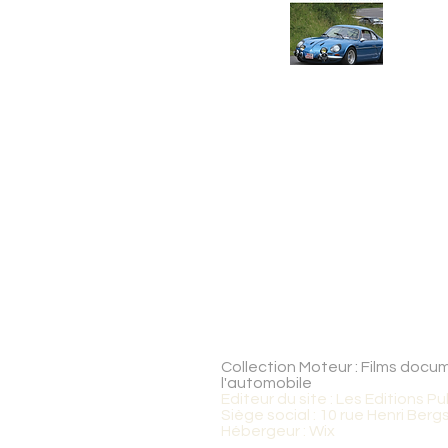
Collection Moteur : Films docume
l'automobile
Editeur du site : Les Editions Pu
Siège social : 10 rue Henri Be
Hébergeur : Wix