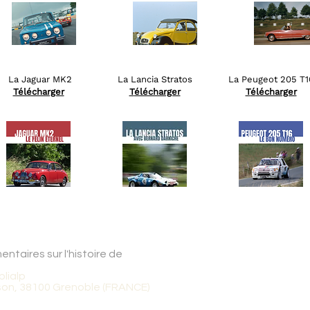
La Jaguar MK2
La Lancia Stratos
La Peugeot 205 T1
Télécharger
T
élécharger
T
é
lécharger
ntaires sur l'histoire de
blialp
rgson, 38100 Grenoble (FRANCE)