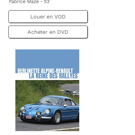
VF
Fabrice Maze - 53'
Louer en VOD
Acheter en DVD