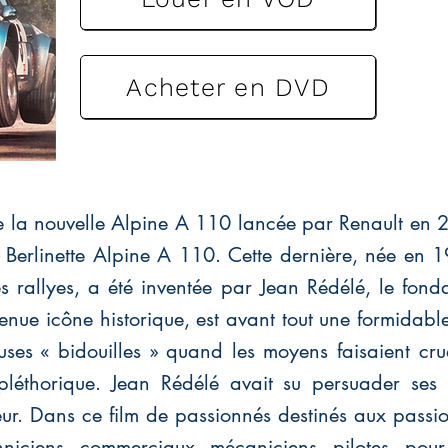
Acheter en DVD
de la nouvelle Alpine A 110 lancée par Renault en
 Berlinette Alpine A 110. Cette dernière, née en
allyes, a été inventée par Jean Rédélé, le fond
enue icône historique, est avant tout une formidabl
ses « bidouilles » quand les moyens faisaient cru
 pléthorique. Jean Rédélé avait su persuader se
leur. Dans ce film de passionnés destinés aux passi
iciens, commerciaux, mécaniciens, pilotes, pour r